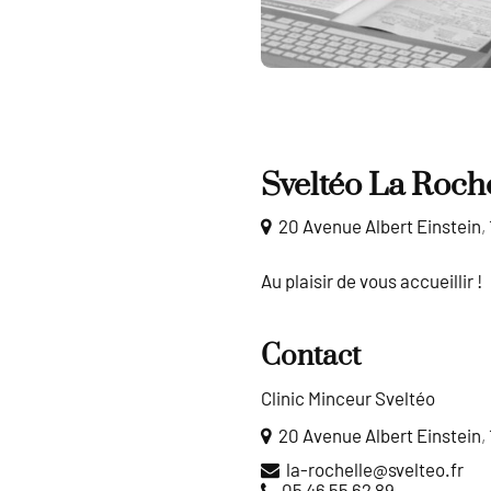
Sveltéo La Roch
20 Avenue Albert Einstein
,
Au plai­sir de vous
accueillir !
Contact
Clinic Minceur Sveltéo
20 Avenue Albert Einstein
,
al
hcor-
@elle
tlevs
rf.oe