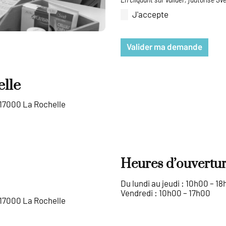
En cliquant sur valider, j’autorise S
J'accepte
Valider ma demande
elle
17000 La Rochelle
Heures d’ouvertu
Du lun­di au jeu­di : 10h00 – 1
Vendredi : 10h00 – 17h00
17000 La Rochelle