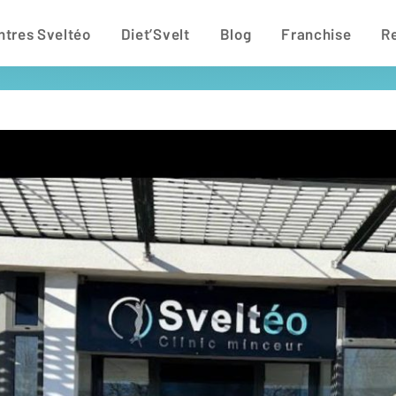
ntres Sveltéo
Diet’Svelt
Blog
Franchise
R
20 Avenue Albert Einstein
,
17000 La Rochelle