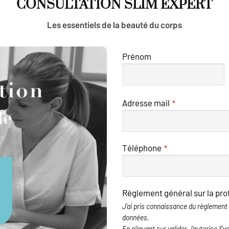
CONSULTATION SLIM EXPERT
Les essen­tiels de la beau­té
du corps
Prénom
Adresse mail
*
Business
Téléphone
*
Email
*
Règlement général sur la pr
J'ai pris connaissance du
règlement 
données
.