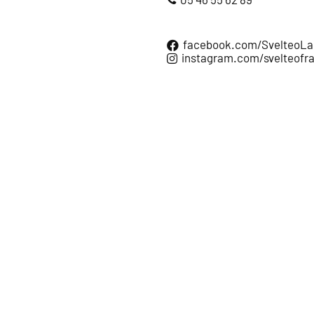
05 46 55 62 89
facebook.com/SvelteoLa
instagram.com/svelteofr